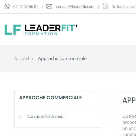
02 47 52 66 01
contact@leaderfit.com
Du lundi au v
Accueil
Approche commerciale
APPROCHE COMMERCIALE
AP
Que vo
Cursus entrepreneur
propos
un acc
commer