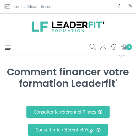
contact@leaderfit.com
Basculer
☰
0
la
navigation
Comment financer votre
formation Leaderfit'
Consulter le référentiel Pilates
Consulter le référentiel Yoga