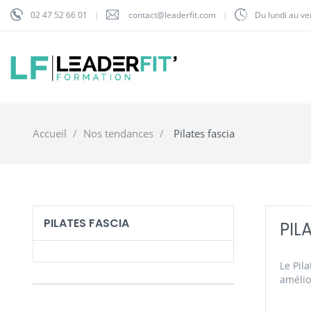
02 47 52 66 01
contact@leaderfit.com
Du lundi au v
Accueil
Nos tendances
Pilates fascia
PILATES FASCIA
PIL
Le Pil
amélio