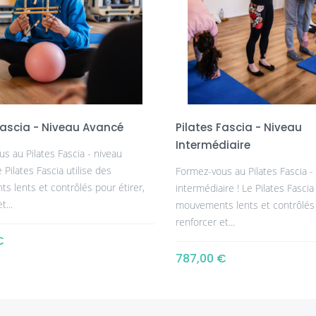
Fascia - Niveau Avancé
Pilates Fascia - Niveau
Intermédiaire
s au Pilates Fascia - niveau
 Pilates Fascia utilise des
Formez-vous au Pilates Fascia -
 lents et contrôlés pour étirer,
intermédiaire ! Le Pilates Fascia
t...
mouvements lents et contrôlés 
renforcer et...
€
787,00 €