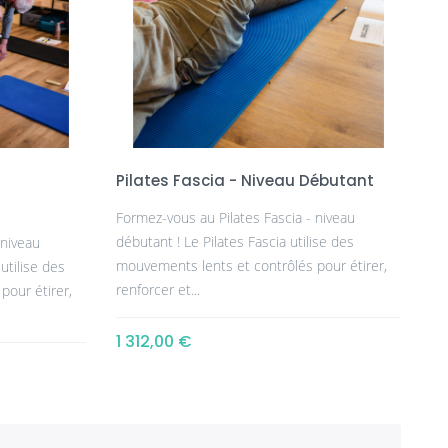
Pilates Fascia - Niveau Débutant
Formez-vous au Pilates Fascia - niveau
débutant ! Le Pilates Fascia utilise des
 niveau
mouvements lents et contrôlés pour étirer,
 utilise des
renforcer et...
pour étirer,
1 312,00 €