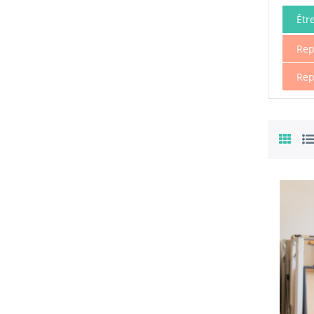
Êtr
Rep
Rep