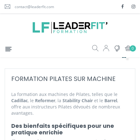
contact@leaderfit.com
Basculer
☰
0
la
navigation
FORMATION PILATES SUR MACHINE
La formation aux machines de Pilates, telles que le
Cadillac
, le
Reformer
, la
Stability Chair
et le
Barrel
,
offre aux instructeurs Pilates dévoués de nombreux
avantages.
Des bienfaits spécifiques pour une
pratique enrichie