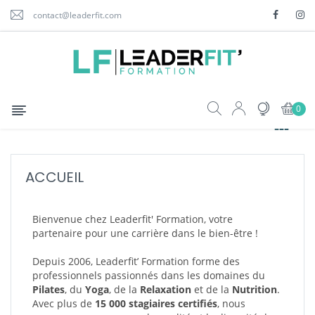
contact@leaderfit.com
Basculer
☰
0
la
navigation
ACCUEIL
Bienvenue chez Leaderfit' Formation, votre
partenaire pour une carrière dans le bien-être !
Depuis 2006, Leaderfit’ Formation forme des
professionnels passionnés dans les domaines du
Pilates
, du
Yoga
, de la
Relaxation
et de la
Nutrition
.
Avec plus de
15 000 stagiaires certifiés
, nous