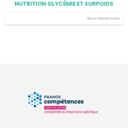
NUTRITION GLYCÉMIE ET SURPOIDS
DATE(S)
INFO
Aucun résultat trouvé.
LIEU
RÉFÉRENCE
R
CONCERNÉ(ES)
COMPLÉMENTAIRE