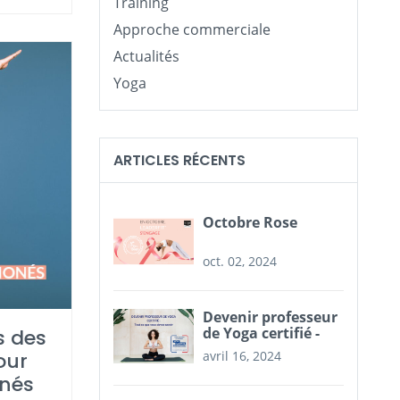
Training
Approche commerciale
Actualités
Yoga
ARTICLES RÉCENTS
Octobre Rose
oct. 02, 2024
Devenir professeur
de Yoga certifié -
s des
Tout ce que vous
our
avril 16, 2024
devez savoir
nnés