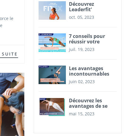
Découvrez
Leaderfit'
Formation au
oct. 05, 2023
orce le
Salon Fitex 2023
re
Paris !
7 conseils pour
réussir votre
formation e-
juil. 19, 2023
learning Pilates
 SUITE
Leaderfit'
Les avantages
incontournables
des formations
juin 02, 2023
machines Pilates
pour les
instructeurs Pilates
Découvrez les
passionnés
avantages de se
former au Pilates
mai 15, 2023
Fascia !